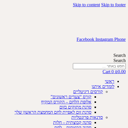
Skip to content
Skip to footer
Facebook
Instagram
Phone
Search
Search
Cart
0
₪
0.00
ראשי
לומדים איתנו
קורסים דיגיטליים
קורס “צעדים ראשונים”
אלופת הלחם – הקורס המקיף
סדנת מתוקים בזום
סדנת זום לאפיית לחם המחמצת הראשון שלך
סדנאות פרונטליות
סדנה קבוצתית – חלות
סדנה קבוצתית – לחם