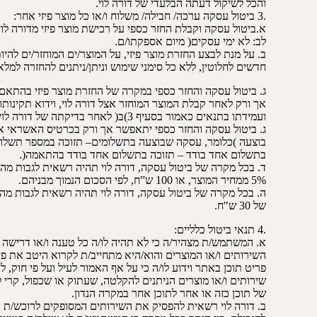
והכל לשיקול דעתה הבלעדי של דורה לוי.
.3 ביטול עסקה ערכה/ חבילה/ משלוח ו/או כל מוצר פיזי אחר:
א.ביטול עסקה וקבלת החזר כספי על רכישת מוצר פיזי מדורה לוי ניתן לקבל 
לב: לא ימי עסקים( מיום אספקתו/ם.
ב. על מנת לבצע החזרת מוצר פיזי, על המוצר/ים המוחזר/ים להיות
חדשים לחלוטין, ללא כל סימני שימוש וניתן/ניתנים להחזרה למל
ג. ביטול עסקה והחזר כספי במקרה של החזרת מוצר פיזי בהתאם
אך ורק לאחר קבלת המוצר המוחזר אצל דורה לוי, וידוא תקינות
ועמידתו בתנאים כאמור בסעיף 3)ב( לאחר בדיקתה של דורה לוי.
ג. ביטול עסקה והחזר כספי יתאפשר אך ורק בכרטיס האשראי אי
בוצעה )כלומר, עסקה שבוצעה בתשלומים– תזוכה במספר תשלו
בתשלום אחד בודד – תזוכה בתשלום אחד בודד בהתאמה(.
ד. בכל מקרה של ביטול עסקה, דורה לוי תהיה רשאית לגבות מ
5% ממחיר המוצר, או 100 ש”ח, לפי הסכום הנמוך מבניהם.
ה. בכל מקרה של ביטול עסקה, דורה לוי תהיה רשאית לגבות מ
של 30 ש"ח.
.4 תנאי ביטול כלליים:
א. המשתמש/ת מצהיר/ה כי לא תהיה לו/ה כל טענה ו/או דרישה 
השירותים ו/או המוצרים והוא/היא מתחייב/ת לקרוא היטב את פיר
פריט תוכן באתר וידוע לו/ה כי על אף האמור לעיל ועל פי חוק,
שירותים ו/או מוצרים הניתנים להקלטה, שעתוק או שכפול, קרי 
של תוכן כזה או אחר לתוכן אחר במקרה הנדון.
ב. דורה לוי רשאית להפסיק את השירותים המסופקים לרוכש/ת בא