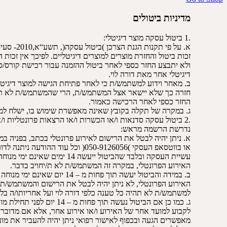
מדיניות ביטולים
.1 ביטול עסקה מוצר דיגיטלי:
א. על פי תקנות הגנת הצרכן )ביטול עסקה(, תשע“א,2010- סעיף -6א‘ סעיף קטן ,7 יש הגבלת
זכות ביטול והחזרת מוצרים למוצרים דיגיטליים. לפיכך אין זכות 
ולא יתבצע החזר כספי לאחר ביטול ההזמנה עבור רכישת קורס/סדנ
דיגיטלי אחר מאת דורה לוי.
ב. מאחר וידוע למשתמש/ת כי לאחר פתיחת הגישה למוצר דיגיטלי
חזרה כך שלא יישאר אצל המשתמש/ת, הרי שהמשתמש/ת לא ת/
החזר כספי לאחר הרכישה כאמור.
ג. במקרה של תקלה בקובץ שאינה מאפשרת שימוש בו, ישלח למ
.2 ביטול עסקה סדנאות ו/או הכשרות ו/או הרצאות פרונטליות ו/או כל אירוע פרונטלי אחר אשר
נדרשת הרשמה מראש:
א. ניתן יהיה לבטל את הרישום לאירוע פרונטלי בכתב, בפניה במייל )gmail@bari.lehem
או בווטסאפ העסקי )050-9126056( וכל עוד ההודעה ניתנה לדורה לוי בתוך 14 ימי עסקים מיום
עשיית העסקה ובלבד שהביטול ייעשה 14 ימים שאינם ימי מנוחה לפחות, קודם למועד תחילת
האירוע הפרונטלי, במקרה זה המשתמש/ת לא ת/יחויב בדבר.
ב. במידה והביטול יעשה תוך פחות מ – 14 יום שאינם ימי מנוחה )ימי עסקים( לפני תחילת מועד
האירוע הפרונטלי, לא ניתן יהיה לבטל את הרישום והמשתמש/ת ת
למשתמש/ת לא תהיה כל טענה כלפי דורה לוי ועל אחריותו/ה בל
ג. כמו כן אם הביטול נעשה תוך פחות מ – 14 יום לפני תחילת מועד האירוע הפרונטלי לא ניתן יהיה
לקבוע למועד אחר של האירוע ו/או אירוע אחר, אלא אם מדובר
מאפשרים הגעה ובכפוף לאישור רפואי ניתן יהיה להעביר את מועד