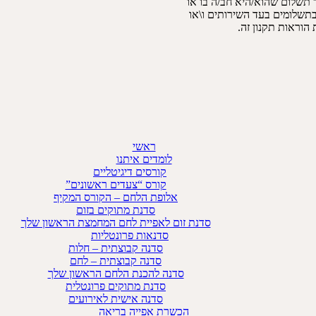
 תשלום שהוא/היא חב/ה בו או
תשלומים בעד השירותים ו\או
וראות תקנון זה.
ראשי
לומדים איתנו
קורסים דיגיטליים
קורס “צעדים ראשונים”
אלופת הלחם – הקורס המקיף
סדנת מתוקים בזום
סדנת זום לאפיית לחם המחמצת הראשון שלך
סדנאות פרונטליות
סדנה קבוצתית – חלות
סדנה קבוצתית – לחם
סדנה להכנת הלחם הראשון שלך
סדנת מתוקים פרונטלית
סדנה אישית לאירועים
הכשרת אפייה בריאה